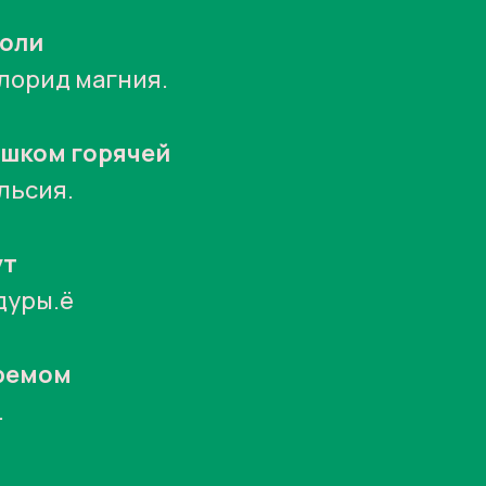
соли
лорид магния.
ишком горячей
льсия.
ут
дуры.ё
кремом
.