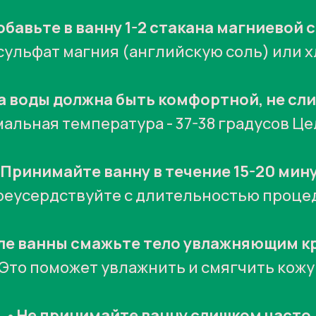
обавьте в ванну 1-2 стакана магниевой 
сульфат магния (английскую соль) или х
 воды должна быть комфортной, не сл
альная температура - 37-38 градусов Це
Принимайте ванну в течение 15-20 мин
реусердствуйте с длительностью проце
ле ванны смажьте тело увлажняющим 
Это поможет увлажнить и смягчить кожу
•
Не принимайте ванну слишком часто