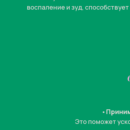
воспаление и зуд, способствуе
•
Приним
Это поможет уск