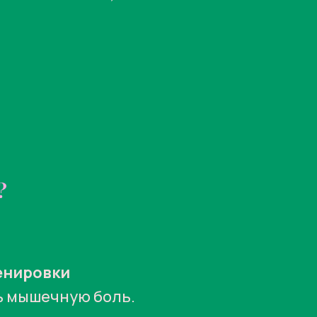
?
енировки
ь мышечную боль.