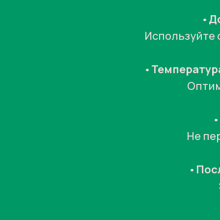
•
Д
Используйте 
•
Температура
Оптим
•
Не пе
•
Пос