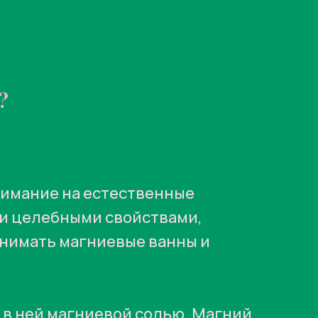
?
нимание на естественные
ми целебными свойствами,
инимать магниевые ванны и
й в ней магниевой солью. Магний